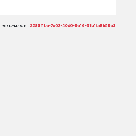
éro ci-contre :
2285f1be-7e02-40d0-8e16-31b1fa8b59e3